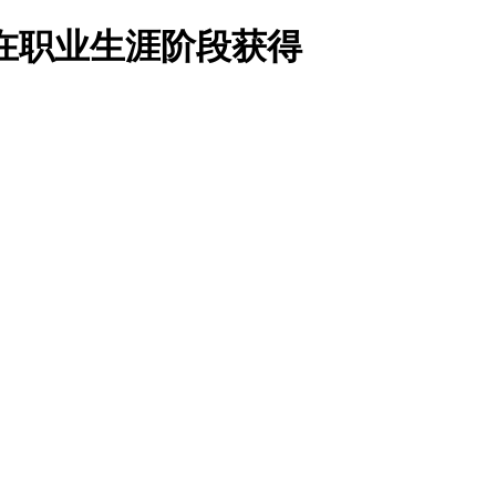
在职业生涯阶段获得