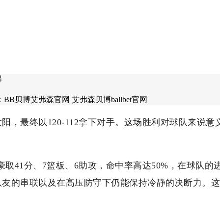
得
B贝博艾弗森官网 艾弗森贝博ballbet官网
阳，最终以120-112拿下对手。这场胜利对球队来说
豪取41分、7篮板、6助攻，命中率高达50%，在球队
队友的串联以及在高压防守下仍能保持冷静的决断力。这