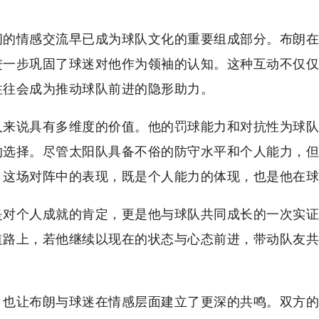
间的情感交流早已成为球队文化的重要组成部分。布朗在
进一步巩固了球迷对他作为领袖的认知。这种互动不仅仅
往往会成为推动球队前进的隐形助力。
人来说具有多维度的价值。他的罚球能力和对抗性为球队
的选择。尽管太阳队具备不俗的防守水平和个人能力，但
。这场对阵中的表现，既是个人能力的体现，也是他在球
是对个人成就的肯定，更是他与球队共同成长的一次实证
道路上，若他继续以现在的状态与心态前进，带动队友共
，也让布朗与球迷在情感层面建立了更深的共鸣。双方的