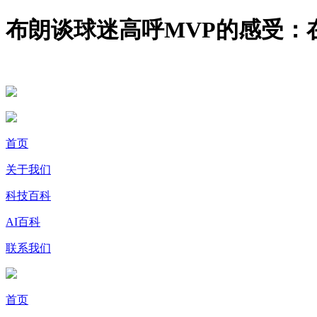
布朗谈球迷高呼MVP的感受：
首页
关于我们
科技百科
AI百科
联系我们
首页