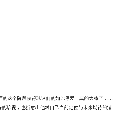
生涯的这个阶段获得球迷们的如此厚爱，真的太棒了……
支持的珍视，也折射出他对自己当前定位与未来期待的清