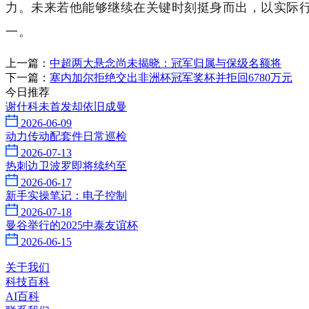
力。未来若他能够继续在关键时刻挺身而出，以实际
一。
上一篇：
中超两大悬念尚未揭晓：冠军归属与保级名额将
下一篇：
塞内加尔拒绝交出非洲杯冠军奖杯并拒回6780万元
今日推荐
谢什科未首发却依旧成曼
2026-06-09
动力传动配套件日常巡检
2026-07-13
热刺边卫波罗即将续约至
2026-06-17
新手实操笔记：电子控制
2026-07-18
曼谷举行的2025中泰友谊杯
2026-06-15
关于我们
科技百科
AI百科