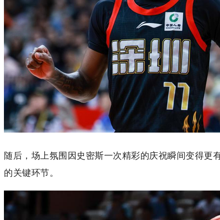
随后，场上氛围因史密斯一次精彩的庆祝瞬间变得更
的关键环节。