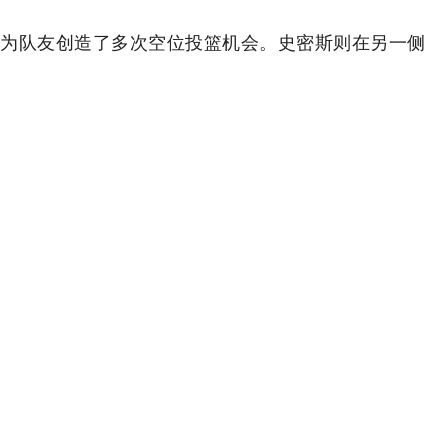
为队友创造了多次空位投篮机会。史密斯则在另一侧