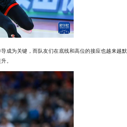
传导成为关键，而队友们在底线和高位的接应也越来越默
提升。