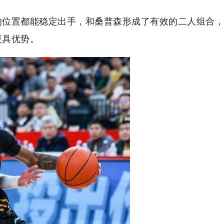
的位置都能稳定出手，和桑普森形成了有效的二人组合，
更具优势。