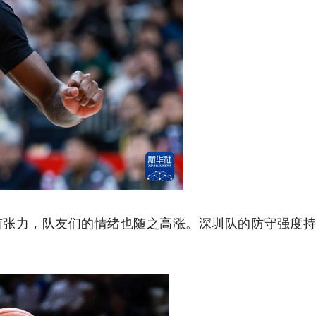
有张力，队友们的情绪也随之高涨。深圳队的防守强度持