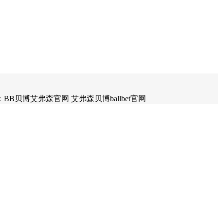
B贝博艾弗森官网 艾弗森贝博ballbet官网