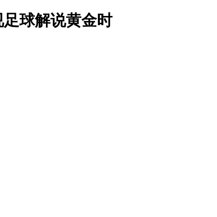
视足球解说黄金时