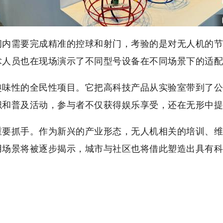
间内需要完成精准的控球和射门，考验的是对无人机的节
术人员也在现场演示了不同型号设备在不同场景下的适配
趣味性的全民性项目。它把高科技产品从实验室带到了公
织和普及活动，参与者不仅获得娱乐享受，还在无形中提
重要抓手。作为新兴的产业形态，无人机相关的培训、维
用场景将被逐步揭示，城市与社区也将借此塑造出具有科