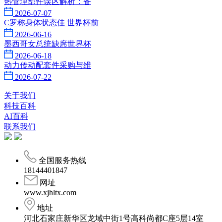
热管理部件误区解析：备
2026-07-07
C罗称身体状态佳 世界杯前
2026-06-16
墨西哥女总统缺席世界杯
2026-06-18
动力传动配套件采购与维
2026-07-22
关于我们
科技百科
AI百科
联系我们
全国服务热线
18144401847
网址
www.xjhltx.com
地址
河北石家庄新华区龙域中街1号高科尚都C座5层14室