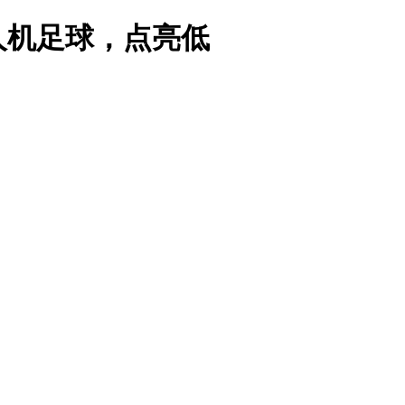
人机足球，点亮低