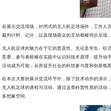
在展示交流现场，封闭式的无人机足球场外，工作人员
裁判计时、记分、以及现场观众的互动都被同步呈现
无人机足球的魅力在于它的普及性。无论是学生、职
竞赛，参与者能够在实践中认识到技术原理、提升动
活动成为可能，从而提升社会的科技参与度和创新氛
在本次大赛的展示交流环节中，除了技术动作的演示
无人机足球的课程与活动。通过这类科普性质的活动
多想象空间。