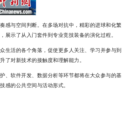
奏感与空间判断。在多场对抗中，精彩的进球和化繁
，展示了从入门套件到专业竞技装备的演化过程。
众生活的各个角落，促使更多人关注、学习并参与到
升了对新技术的接触度和理解能力。
护、软件开发、数据分析等环节都将在大众参与的基
技感的公共空间与活动形式。